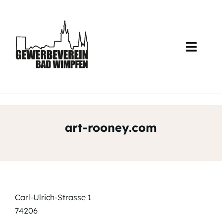
Skip
to
content
Toggl
Navig
Start
Über uns
art-rooney.com
Veranstaltungen
Mitglieder
Kontakt
Carl-Ulrich-Strasse 1
74206