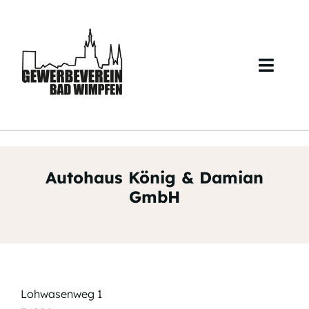
Skip
to
content
Toggl
Navig
Start
Über uns
Autohaus König & Damian
Veranstaltungen
GmbH
Mitglieder
Kontakt
Lohwasenweg 1