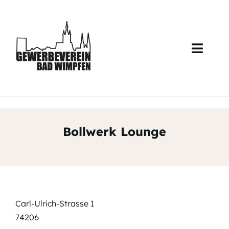
Skip
to
content
Toggl
Navig
Start
Über uns
Bollwerk Lounge
Veranstaltungen
Mitglieder
Kontakt
Carl-Ulrich-Strasse 1
74206