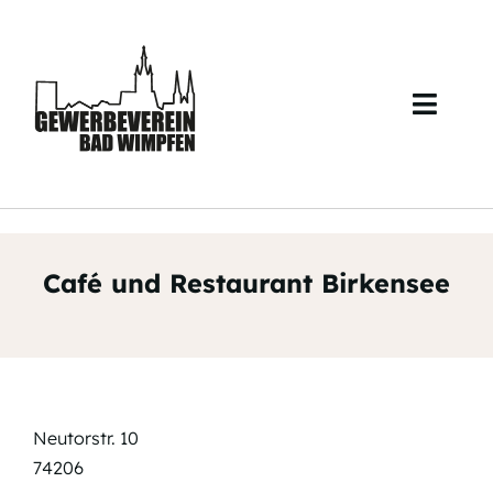
Skip
to
content
Toggl
Navig
Start
Über uns
Café und Restaurant Birkensee
Veranstaltungen
Mitglieder
Kontakt
Neutorstr. 10
74206