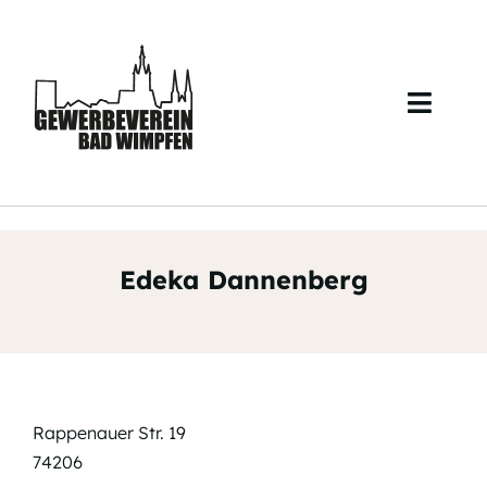
Skip
to
content
Toggl
Navig
Start
Über uns
Edeka Dannenberg
Veranstaltungen
Mitglieder
Kontakt
Rappenauer Str. 19
74206