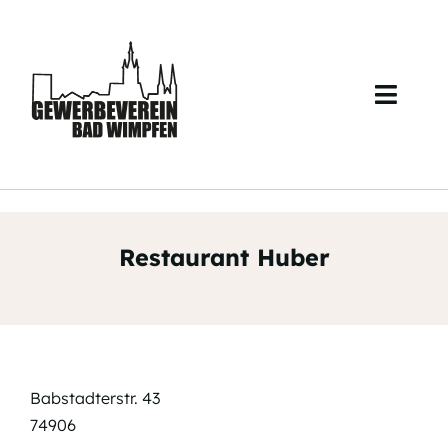
Skip
to
content
Toggl
Navig
Start
Über uns
Restaurant Huber
Veranstaltungen
Mitglieder
Kontakt
Babstadterstr. 43
74906