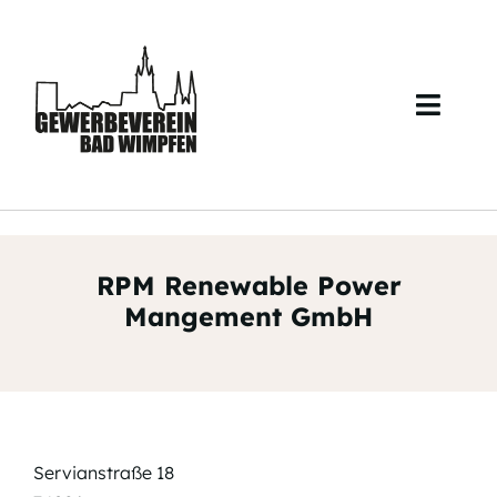
Skip
to
content
Toggl
Navig
Start
Über uns
RPM Renewable Power
Veranstaltungen
Mangement GmbH
Mitglieder
Kontakt
Servianstraße 18