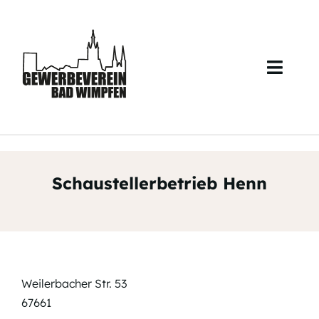
Skip
to
content
Toggl
Navig
Start
Über uns
Schaustellerbetrieb Henn
Veranstaltungen
Mitglieder
Kontakt
Weilerbacher Str. 53
67661