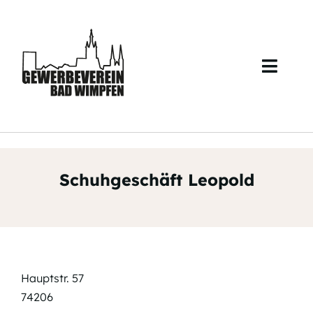
Skip
to
content
Toggl
Navig
Start
Über uns
Schuhgeschäft Leopold
Veranstaltungen
Mitglieder
Kontakt
Hauptstr. 57
74206